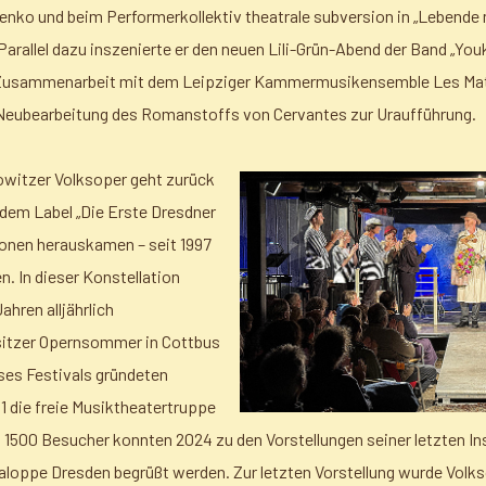
enko und beim Performerkollektiv theatrale subversion in „Lebende 
Parallel dazu inszenierte er den neuen Lili-Grün-Abend der Band „Youk
 Zusammenarbeit mit dem Leipziger Kammermusikensemble Les Matelo
 Neubearbeitung des Romanstoffs von Cervantes zur Uraufführung.
owitzer Volksoper geht zurück
 dem Label „Die Erste Dresdner
onen herauskamen – seit 1997
n. In dieser Konstellation
hren alljährlich
sitzer Opernsommer in Cottbus
eses Festivals gründeten
1 die freie Musiktheatertruppe
 1500 Besucher konnten 2024 zu den Vorstellungen seiner letzten In
Saloppe Dresden begrüßt werden. Zur letzten Vorstellung wurde Vol