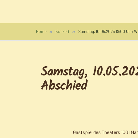
Skip
Lehmann-Salon
to
content
Dresden
Home
Konzert
Samstag, 10.05.2025 19:00 Uhr: 
Samstag, 10.05.20
Abschied
Gastspiel des Theaters 1001 Mä